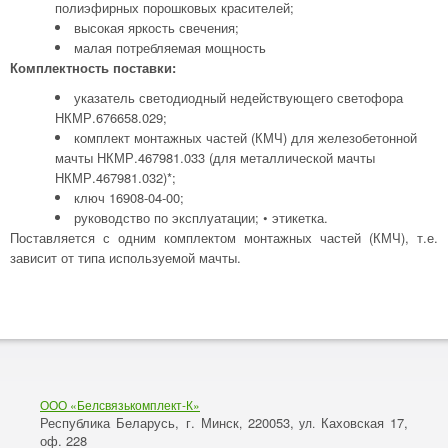
полиэфирных порошковых красителей;
высокая яркость свечения;
малая потребляемая мощность
Комплектность поставки:
указатель светодиодный недействующего светофора
НКМР.676658.029;
комплект монтажных частей (КМЧ) для железобетонной
мачты НКМР.467981.033 (для металлической мачты
НКМР.467981.032)*;
ключ 16908-04-00;
руководство по эксплуатации; • этикетка.
Поставляется с одним комплектом монтажных частей (КМЧ), т.е.
зависит от типа используемой мачты.
ООО «Белсвязькомплект-К»
Республика Беларусь, г. Минск
220053,
Каховская 17,
,
ул.
оф. 228