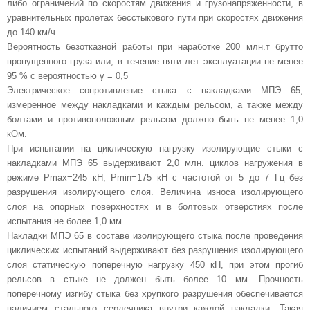
либо ограничений по скоростям движения и грузонапряженности, в
уравнительных пролетах бесстыкового пути при скоростях движения
до 140 км/ч.
Вероятность безотказной работы при наработке 200 млн.т брутто
пропущенного груза или, в течение пяти лет эксплуатации не менее
95 % с вероятностью γ = 0,5
Электрическое сопротивление стыка с накладками МПЭ 65,
измеренное между накладками и каждым рельсом, а также между
болтами и противоположным рельсом должно быть не менее 1,0
кОм.
При испытании на циклическую нагрузку изолирующие стыки с
накладками МПЭ 65 выдерживают 2,0 млн. циклов нагружения в
режиме Рmах=245 кН, Рmin=175 кН с частотой от 5 до 7 Гц без
разрушения изолирующего слоя. Величина износа изолирующего
слоя на опорных поверхностях и в болтовых отверстиях после
испытания не более 1,0 мм.
Накладки МПЭ 65 в составе изолирующего стыка после проведения
циклических испытаний выдерживают без разрушения изолирующего
слоя статическую поперечную нагрузку 450 кН, при этом прогиб
рельсов в стыке не должен быть более 10 мм. Прочность
поперечному изгибу стыка без хрупкого разрушения обеспечивается
наличием стального сердечника внутри каждой накладки. Такая