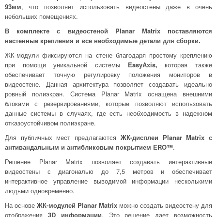
93мм
, что позволяет использовать видеостены даже в очень
небольших помещениях.
В комплекте с видеостеной Planar Matrix поставляются
настенные крепления и все необходимые детали для сборки.
ЖК-модули фиксируются на стене благодаря простому креплению
при помощи уникальной системы
EasyAxis,
которая также
обеспечивает точную регулировку положения мониторов в
видеостене. Данная архитектура позволяет создавать идеально
ровный полиэкран. Система Planar Matrix оснащена внешними
блоками с резервированиями, которые позволяют использовать
данные системы в случаях, где есть необходимость в надежном
отказоустойчивом полиэкране.
Для публичных мест предлагаются
ЖК-дисплеи Planar Matrix с
антивандальным и антибликовым покрытием ERO™
.
Решение Planar Matrix позволяет создавать интерактивные
видеостены с диагональю до 7,5 метров и обеспечивает
интерактивное управление выводимой информации несколькими
людьми одновременно.
На основе
ЖК-модулей Planar Matrix
можно создать видеостену для
отображения
3D информации
. Это решение дает возможность