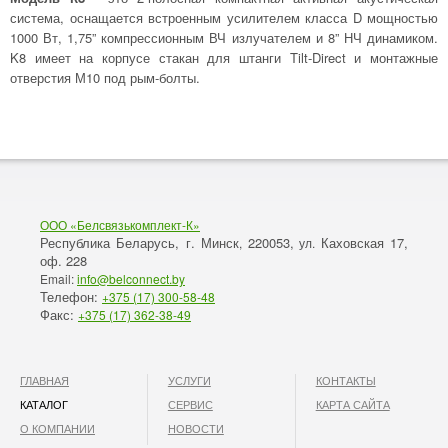
система, оснащается встроенным усилителем класса D мощностью
1000 Вт, 1,75” компрессионным ВЧ излучателем и 8” НЧ динамиком.
K8 имеет на корпусе стакан для штанги Tilt-Direct и монтажные
отверстия М10 под рым-болты.
ООО «Белсвязькомплект-К»
Республика Беларусь, г. Минск
220053,
Каховская 17,
,
ул.
оф. 228
Email:
info@belconnect.by
Телефон:
+375 (17) 300-58-48
Факс:
+375 (17) 362-38-49
ГЛАВНАЯ
УСЛУГИ
КОНТАКТЫ
КАТАЛОГ
СЕРВИС
КАРТА САЙТА
О КОМПАНИИ
НОВОСТИ