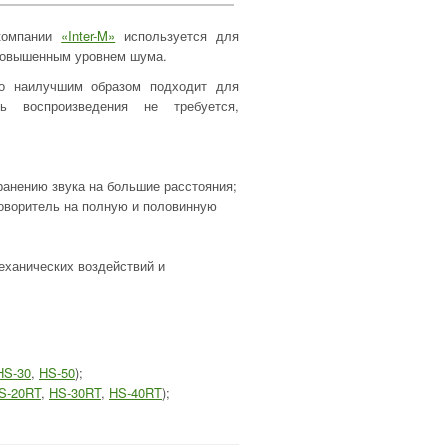
 компании
«Inter-M»
используется для
 повышенным уровнем шума.
во наилучшим образом подходит для
ь воспроизведения не требуется,
анению звука на большие расстояния;
оворитель на полную и половинную
ханических воздействий и
HS-30
,
HS-50
);
S-20RT
,
HS-30RT
,
HS-40RT
);