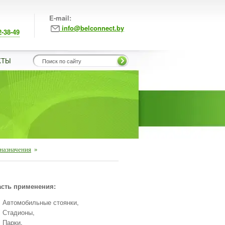
E-mail:
info@belconnect.by
2-38-49
КТЫ
назначения
»
сть применения:
Автомобильные стоянки,
Стадионы,
Парки,