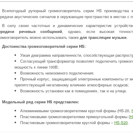
Всепогодный рупорный громкоговоритель серии HS производства
ередачи акустических сигналов в окружающее пространство в местах с
В силу своих частотных и динамических характеристик устройст
ередачи речевых сообщений
, однако, если высокая точност
ромкоговоритель можно использовать также
для трансляции музыки
.
Достоинства громкоговорителей серии HS:
Узкая диаграмма направленности, способствующая распростр
Согласующий трансформатор позволяет подключить громког
мощность к линии 100В;
Возможность низкоомного подключения;
Прочный корпус, защищающий электронные компоненты от ме
препятствующий негативному влиянию атмосферных осадков;
Возможность установки как в помещениях, так и на улице.
Модельный ряд серии HS представлен:
Алюминиевыми громкоговорителями круглой формы (HS-20,
Пластиковыми громкоговорителями прямоугольной формы (
H
Пластиковым громкоговорителем круглой формы –
HS-S20
.