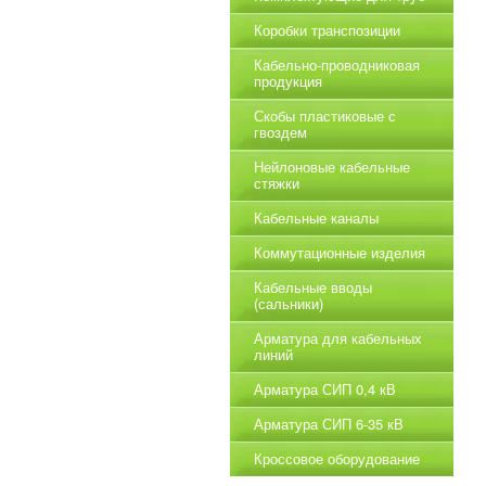
Коробки транспозиции
Кабельно-проводниковая
продукция
Скобы пластиковые с
гвоздем
Нейлоновые кабельные
стяжки
Кабельные каналы
Коммутационные изделия
Кабельные вводы
(сальники)
Арматура для кабельных
линий
Арматура СИП 0,4 кВ
Арматура СИП 6-35 кВ
Кроссовое оборудование