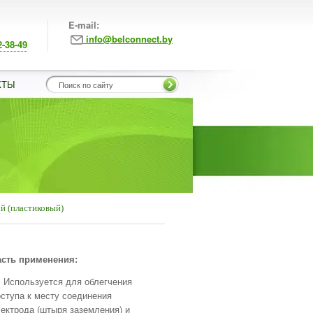
E-mail:
info@belconnect.by
2-38-49
КТЫ
)
й (пластиковый)
сть применения:
Используется для облегчения
ступа к месту соединения
ектрода (штыря заземления) и