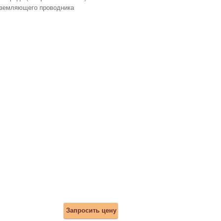
аземляющего проводника
Запросить цену