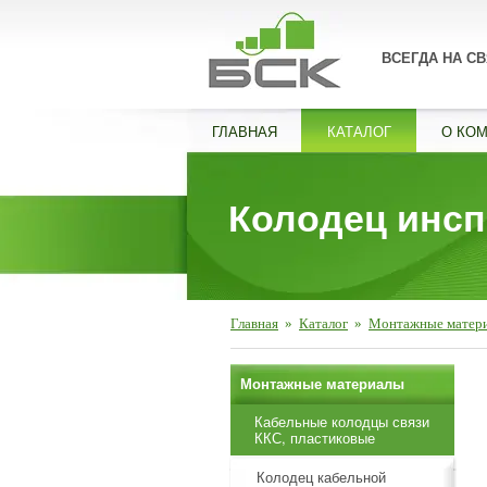
ВСЕГДА НА СВ
ГЛАВНАЯ
КАТАЛОГ
О КО
Колодец инсп
Главная
»
Каталог
»
Монтажные матер
Монтажные материалы
Кабельные колодцы связи
ККС, пластиковые
Колодец кабельной