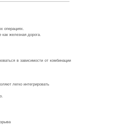
ых операциях.
 как железная дорога.
оваться в зависимости от комбинации
оляют легко интегрировать
о.
азрыва