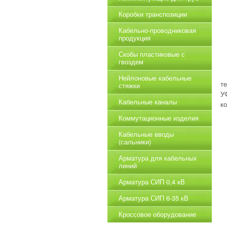
Коробки транспозиции
Кабельно-проводниковая
продукция
Скобы пластиковые с
гвоздем
Нейлоновые кабельные
т
стяжки
У
Кабельные каналы
к
Коммутационные изделия
Кабельные вводы
(сальники)
Арматура для кабельных
линий
Арматура СИП 0,4 кВ
Арматура СИП 6-35 кВ
Кроссовое оборудование