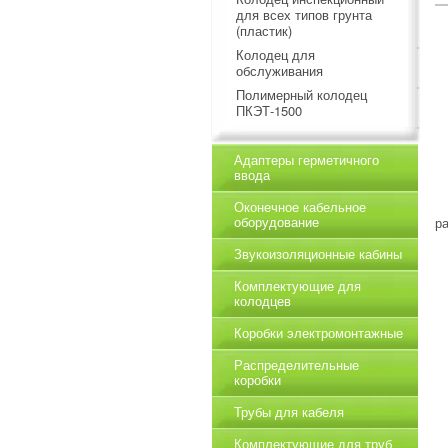
для всех типов грунта
(пластик)
Колодец для
обслуживания
Полимерный колодец
ПКЭТ-1500
Адаптеры герметичного
ввода
Оконечное кабельное
оборудование
р
Звукоизоляционные кабины
Комплектующие для
колодцев
Коробки электромонтажные
Распределительные
коробки
Трубы для кабеля
Комплектующие для труб