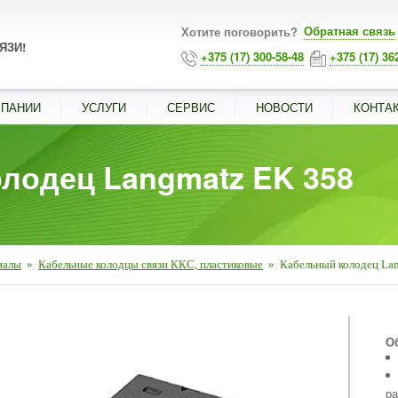
Обратная связь
Хотите поговорить?
ЯЗИ!
+375 (17) 300-58-48
+375 (17) 36
МПАНИИ
УСЛУГИ
СЕРВИС
НОВОСТИ
КОНТА
лодец Langmatz EK 358
иалы
»
Кабельные колодцы связи ККС, пластиковые
»
Кабельный колодец La
■
О
ра