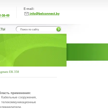
E-mail:
info@belconnect.by
2-38-49
КТЫ
ngmatz EK 358
бласть применения:
Кабельные сооружения,
телекоммуникационные
спределители,