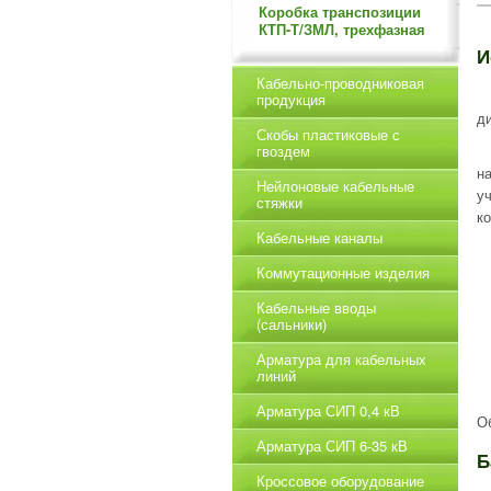
Коробка транспозиции
КТП-Т/ЗМЛ, трехфазная
И
Кабельно-проводниковая
продукция
д
Скобы пластиковые с
гвоздем
н
Нейлоновые кабельные
у
стяжки
к
Кабельные каналы
Коммутационные изделия
Кабельные вводы
(сальники)
Арматура для кабельных
линий
Арматура СИП 0,4 кВ
О
Арматура СИП 6-35 кВ
Б
Кроссовое оборудование