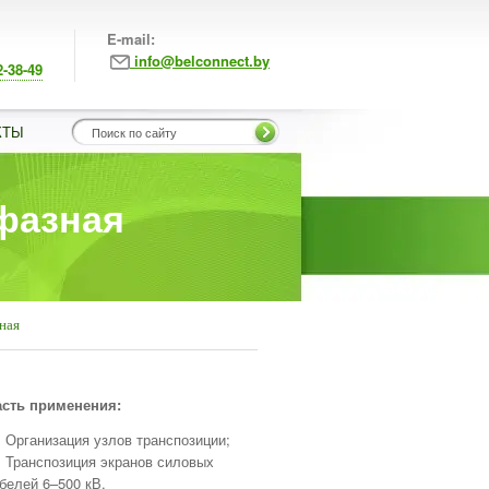
E-mail:
info@belconnect.by
2-38-49
КТЫ
фазная
ная
сть применения:
Организация узлов транспозиции;
Транспозиция экранов силовых
белей 6–500 кВ.