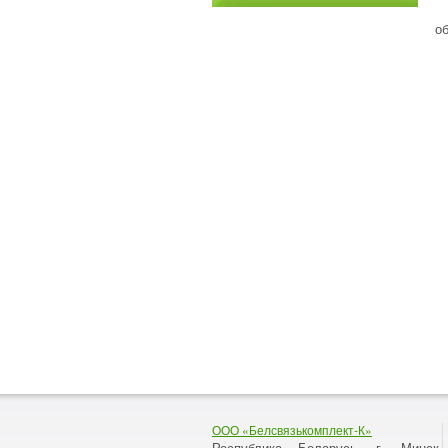
о
ООО «Белсвязькомплект-К»
Республика Беларусь, г. Минск
,