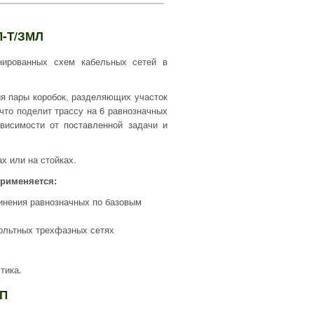
П-Т/ЗМЛ
анированных схем кабельных сетей в
ия пары коробок, разделяющих участок
 что поделит трассу на 6 равнозначных
висимости от поставленной задачи и
х или на стойках.
рименяется:
инения равнозначных по базовым
вольтных трехфазных сетях
тика.
ТП