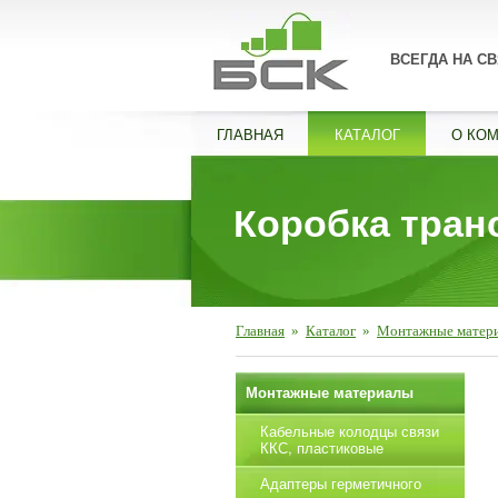
ВСЕГДА НА СВ
ГЛАВНАЯ
КАТАЛОГ
О КО
Коробка тран
Главная
»
Каталог
»
Монтажные матер
Монтажные материалы
Кабельные колодцы связи
ККС, пластиковые
Адаптеры герметичного