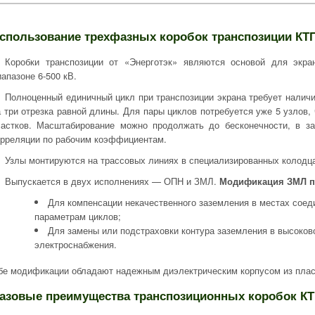
спользование трехфазных коробок транспозиции КТ
Коробки транспозиции от «Энерготэк» являются основой для экр
иапазоне 6-500 кВ.
Полноценный единичный цикл при транспозиции экрана требует налич
а три отрезка равной длины. Для пары циклов потребуется уже 5 узлов,
частков. Масштабирование можно продолжать до бесконечности, в за
орреляции по рабочим коэффициентам.
Узлы монтируются на трассовых линиях в специализированных колодца
Выпускается в двух исполнениях — ОПН и ЗМЛ.
Модификация ЗМЛ п
Для компенсации некачественного заземления в местах соед
параметрам циклов;
Для замены или подстраховки контура заземления в высоко
электроснабжения.
бе модификации обладают надежным диэлектрическим корпусом из плас
азовые преимущества транспозиционных коробок К