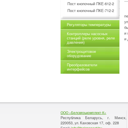
Пост кнопочный ПКЕ-612-2
Пост кнопочный ПКЕ-712-2
п
у
Регуляторы температуры
б
и
Контроллеры насосных
станций (реле уровня, реле
и
давления)
Электрощитовое
оборудование
Преобразователи
интерфейсов
ООО «Белсвязькомплект-К»
Республика Беларусь, г. Минск
,
220053,
Каховская 17, оф. 228
ул.
Email:
info@belconnect.by