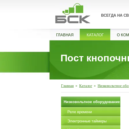
ВСЕГДА НА СВ
ГЛАВНАЯ
КАТАЛОГ
О КО
Пост кнопочн
Главная
»
Каталог
»
Низковольтное об
Низковольтное оборудование
Реле времени
Электронные таймеры