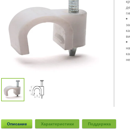
кр
де
ги
за
ка
ви
на
ка
не
Описание
Характеристики
Поддержка