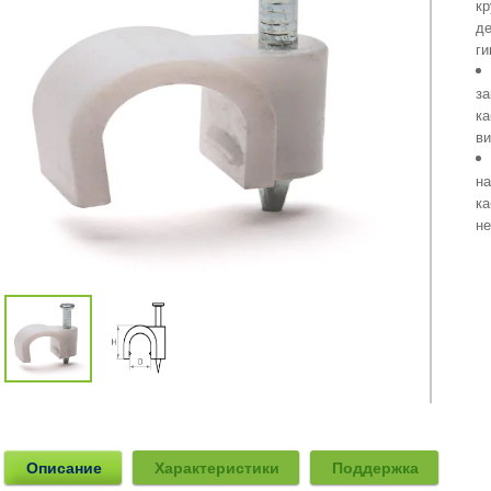
кр
де
ги
за
ка
ви
на
ка
не
Описание
Характеристики
Поддержка