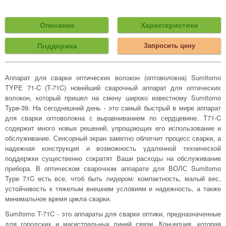
Описание
Характеристики
Поддержка
Запросить цену
Аппарат для сварки оптических волокон (оптоволокна) Sumitomo
TYPE 71-C (T-71C) новейший сварочный аппарат для оптических
волокон, который пришел на смену широко известному Sumitomo
Type-39. На сегодняшний день - это самый быстрый в мире аппарат
для сварки оптоволокна с выравниванием по сердцевине. T71-C
содержит много новых решений, упрощающих его использование и
обслуживание. Сенсорный экран заметно облегчит процесс сварки, а
надежная конструкция и возможность удаленной технической
поддержки существенно сократят Ваши расходы на обслуживание
прибора. В оптическом сварочном аппарате для ВОЛС Sumitomo
Type 71C есть все, чтоб быть лидером: компактность, малый вес,
устойчивость к тяжелым внешним условиям и надежность, а также
минимальное время цикла сварки.
Sumitomo T-71C - это аппараты для сварки оптики, предназначенные
для городских и магистральных линий связи. Концепция, которая