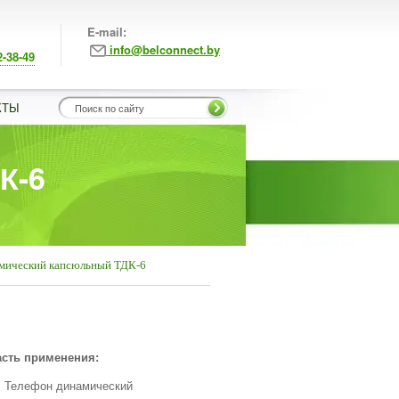
E-mail:
info@belconnect.by
2-38-49
КТЫ
К-6
мический капсюльный ТДК-6
сть применения:
Телефон динамический