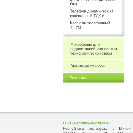
Ом)
Телефон динамический
капсюльный ТДК-6
Капсюль телефонный
ТГ-7М
Микрофоны для
радиостанций или систем
технологической связи
Вызывные приборы
Разъемы
ООО «Белсвязькомплект-К»
Республика Беларусь, г. Минск
,