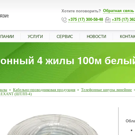
Обратная связь
Хотите поговорить?
ЯЗИ!
+375 (17) 300-58-48
+375 (17) 36
МПАНИИ
УСЛУГИ
СЕРВИС
НОВОСТИ
КОНТА
фонный 4 жилы 100м бел
иалы
»
Кабельно-проводниковая продукция
»
Телефонные шнуры линейние
 REXANT (ШТЛП-4)
■
Обла