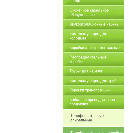
ввода
Оконечное кабельное
оборудование
Звукоизоляционные кабины
Комплектующие для
колодцев
Коробки электромонтажные
Распределительные
коробки
Трубы для кабеля
Комплектующие для труб
Коробки транспозиции
Кабельно-проводниковая
продукция
Телефонные шнуры
спиральные
Телефонные шнуры линейние