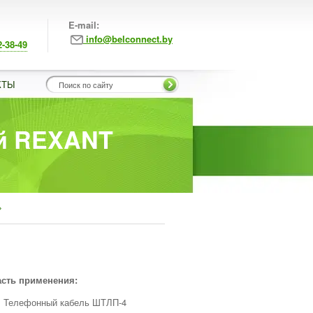
E-mail:
info@belconnect.by
2-38-49
КТЫ
ый REXANT
»
сть применения:
Телефонный кабель ШТЛП-4