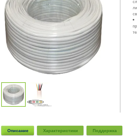
сл
ли
св
п
те
Описание
Характеристики
Поддержка