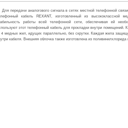
Для передачи аналогового сигнала в сетях местной телефонной связ
елефонный кабель REXANT, изготовленный из высококлассной ме
табильность работы всей телефонной сети, обеспечивая ей необх
спользуют этот телефонный кабель для прокладки внутри помещений. К
з 4 медных жил, идущих параллельно, без скрутки. Каждая жила защищ
нутри кабеля. Внешняя облочка также изготовлена из поливинилхлорида 