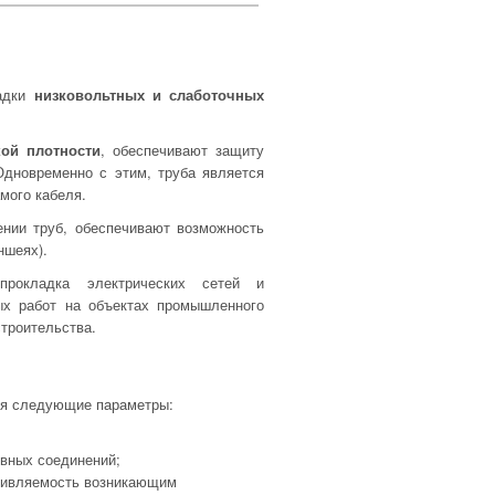
ладки
низковольтных и слаботочных
ой плотности
, обеспечивают защиту
дновременно с этим, труба является
мого кабеля.
ении труб, обеспечивают возможность
ншеях).
рокладка электрических сетей и
ых работ на объектах промышленного
строительства.
ся следующие параметры:
ивных соединений;
отивляемость возникающим