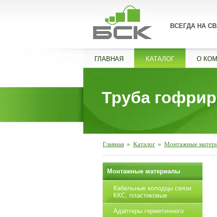
ВСЕГДА НА СВ
ГЛАВНАЯ
КАТАЛОГ
О КО
Труба гофри
Главная
»
Каталог
»
Монтажные матер
Монтажные материалы
Кабельные колодцы связи
ККС, пластиковые
Адаптеры герметичного