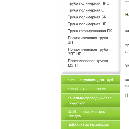
Труба полимерная ПРО
Труба полимерная СТ
Н
Труба полимерная БК
Труба полимерная НГ
к
Труба гофрированная ПК
Полиэтиленовая труба
ЗПТ
п
Полиэтиленовая труба
д
ЗПТ НГ
Пластмассовая трубка
у
МЗПТ
Комплектующие для труб
к
н
Коробки транспозиции
П
Кабельно-проводниковая
продукция
Скобы пластиковые с
гвоздем
Нейлоновые кабельные