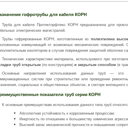
азначение гофротрубы для кабеля КОРН
Труба для кабеля Протекторфлекс КОРН предназначена для прок
абельных электрических магистралей.
Трубы гофрированные КОРН, изготовленные из
полиэтилена высок
роложенных коммуникаций от возможных механических повреждений. О
ополнительным изолятором в случае повреждения защитной оболочки са
Технические характеристики материала, используемого при изготовл
кладки труб открытым
(по конструкциям)
и закрытым способом
(в тра
Основные направления использования данных труб — это п
оммуникационных систем при строительстве или проведении ремонтн
азначения, социальных и общественных объектах, в секторе жилищного 
реимущественные показатели труб серии КОРН
К основным преимуществам использования данного типа труб относят
Абсолютная устойчивость к коррозионным процессам;
Инертность по отношению к большинству химических агресс
Высокий запас механической прочности и повышенная сопр