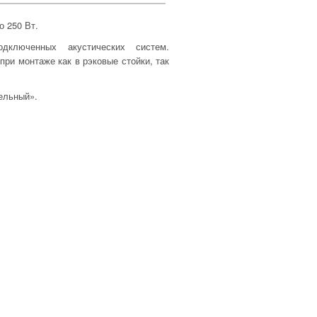
 250 Вт.
ключенных акустических систем.
ри монтаже как в рэковые стойки, так
ельный».