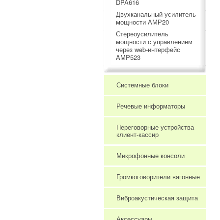
DPA616
Двухканальный усилитель
мощности АМР20
Стереоусилитель
мощности с управлением
через web-интерфейс
AMP523
Системные блоки
Речевые информаторы
Переговорные устройства
клиент-кассир
Микрофонные консоли
Громкоговорители вагонные
Виброакустическая защита
Аксессуары