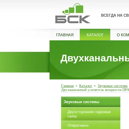
ВСЕГДА НА СВ
ГЛАВНАЯ
КАТАЛОГ
О КО
Двухканальн
Главная
»
Каталог
»
Звуковые системы
Двухканальный усилитель мощности DP
Звуковые системы
Двухсторонняя парковая
связь
Оперативно-