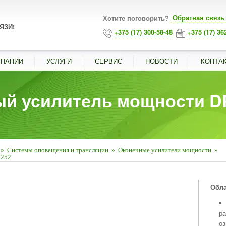
Обратная связь
Хотите поговорить?
ЯЗИ!
+375 (17) 300-58-48
+375 (17) 36
МПАНИИ
УСЛУГИ
СЕРВИС
НОВОСТИ
КОНТА
ый усилитель мощности D
»
Системы оповещения и трансляции
»
Оконечные усилители мощности
»
A252
■
Обла
р
оз