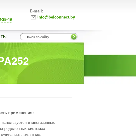
E-mail:
info@belconnect.by
2-38-49
КТЫ
PA252
сть применения:
используется в многозонных
аспределенных системах
вучивания; домашних,