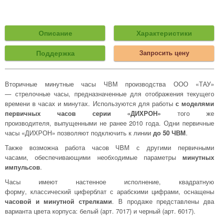
Описание
Характеристики
Поддержка
Запросить цену
Вторичные минутные часы ЧВМ производства ООО «ТАУ»
— стрелочные часы, предназначенные для отображения текущего
времени в часах и минутах. Используются для работы
с моделями
первичных часов серии «ДИХРОН»
того же
производителя, выпущенными не ранее 2010 года. Одни первичные
часы «ДИХРОН» позволяют подключить к линии
до 50 ЧВМ
.
Также возможна работа часов ЧВМ с другими первичными
часами, обеспечивающими необходимые параметры
минутных
импульсов
.
Часы имеют настенное исполнение, квадратную
форму, классический циферблат с арабскими цифрами, оснащены
часовой и минутной стрелками
. В продаже представлены два
варианта цвета корпуса: белый (арт. 7017) и черный (арт. 6017).