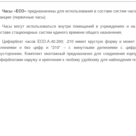
Часы «ECO»
предназначены для использования в составе систем час
танцию (первичные часы).
Часы могут использоваться внутри помещений в учреждениях и на
оставе стационарных систем единого времени общего назначения.
Циферблат часов ECO.А.40.200; .210 имеет круглую форму и может 
елениями и без цифр и "210" – с минутными делениями с цифр
вустороннее. Комплект монтажный предназначен для соединения корп
иферблатами наружу и крепления к любому удобному для наблюдения по