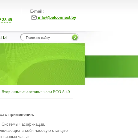
E-mail:
info@belconnect.by
2-38-49
КТЫ
Вторичные аналоговые часы ECO.А.40.
сть применения:
Системы часофикации,
ключающих в себя часовую станцию
ервичные часы)