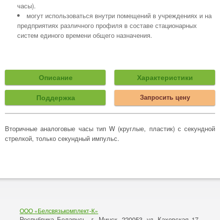
часы).
могут использоваться внутри помещений в учреждениях и на
предприятиях различного профиля в составе стационарных
систем единого времени общего назначения.
Описание
Характеристики
Поддержка
Запросить цену
Вторичные аналоговые часы тип W (круглые, пластик) с секундной
стрелкой, только секундный импульс.
ООО «Белсвязькомплект-К»
Республика Беларусь, г. Минск
220053,
Каховская 17,
,
ул.