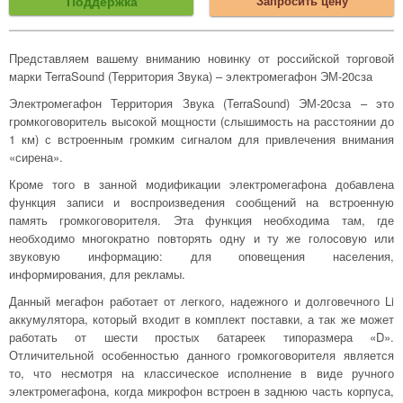
Поддержка
Запросить цену
Представляем вашему вниманию новинку от российской торговой
марки TerraSound (Территория Звука) – электромегафон ЭМ-20сза
Электромегафон Территория Звука (TerraSound) ЭМ-20сза – это
громкоговоритель высокой мощности (слышимость на расстоянии до
1 км) с встроенным громким сигналом для привлечения внимания
«сирена».
Кроме того в занной модификации электромегафона добавлена
функция записи и воспроизведения сообщений на встроенную
память громкоговорителя. Эта функция необходима там, где
необходимо многократно повторять одну и ту же голосовую или
звуковую информацию: для оповещения населения,
информирования, для рекламы.
Данный мегафон работает от легкого, надежного и долговечного Li
аккумулятора, который входит в комплект поставки, а так же может
работать от шести простых батареек типоразмера «D».
Отличительной особенностью данного громкоговорителя является
то, что несмотря на классическое исполнение в виде ручного
электромегафона, когда микрофон встроен в заднюю часть корпуса,