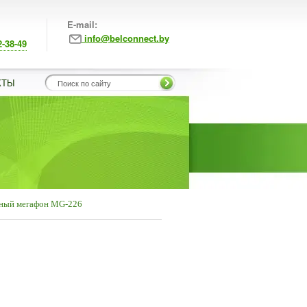
E-mail:
info@belconnect.by
2-38-49
КТЫ
тный мегафон MG-226