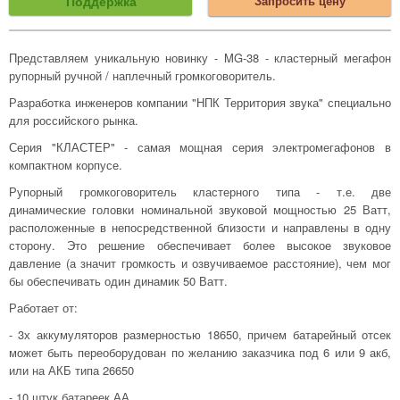
Поддержка
Запросить цену
Представляем уникальную новинку - MG-38 - кластерный мегафон
рупорный ручной / наплечный громкоговоритель.
Разработка инженеров компании "НПК Территория звука" специально
для российского рынка.
Серия "КЛАСТЕР" - самая мощная серия электромегафонов в
компактном корпусе.
Рупорный громкоговоритель кластерного типа - т.е. две
динамические головки номинальной звуковой мощностью 25 Ватт,
расположенные в непосредственной близости и направлены в одну
сторону. Это решение обеспечивает более высокое звуковое
давление (а значит громкость и озвучиваемое расстояние), чем мог
бы обеспечивать один динамик 50 Ватт.
Работает от:
- 3х аккумуляторов размерностью 18650, причем батарейный отсек
может быть переоборудован по желанию заказчика под 6 или 9 акб,
или на АКБ типа 26650
- 10 штук батареек АА