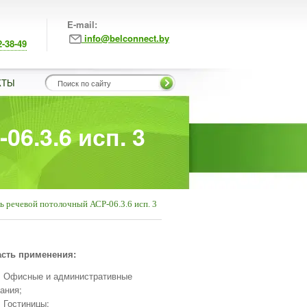
E-mail:
info@belconnect.by
2-38-49
КТЫ
6.3.6 исп. 3
 речевой потолочный АСР-06.3.6 исп. 3
сть применения:
Офисные и административные
ания;
Гостиницы;