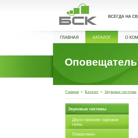
ВСЕГДА НА СВ
ГЛАВНАЯ
КАТАЛОГ
О КО
Оповещатель 
Главная
»
Каталог
»
Звуковые системы
Звуковые системы
Двухсторонняя парковая
связь
Оперативно-