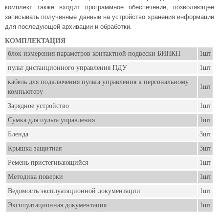
комплект также входит программное обеспечение, позволяющее
записывать полученные данные на устройство хранения информации
для последующей архивации и обработки.
КОМПЛЕКТАЦИЯ
блок измерения параметров контактной подвески БИПКП
1шт
пульт дистанционного управления ПДУ
1шт
кабель для подключения пульта управления к персональному
1шт
компьютеру
Зарядное устройство
1шт
Сумка для пульта управления
1шт
Бленда
3шт
Крышка защитная
3шт
Ремень пристегивающийся
1шт
Методика поверки
1шт
Ведомость эксплуатационной документации
1шт
Эксплуатационная документация
1шт