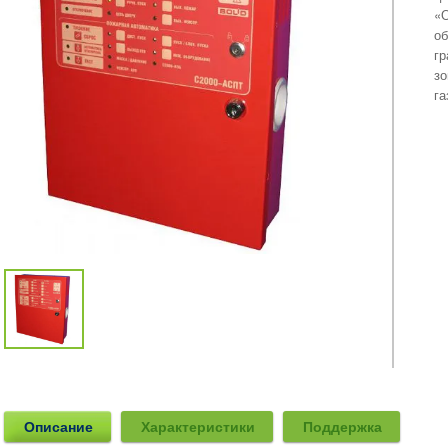
«О
об
гр
зо
га
Описание
Характеристики
Поддержка