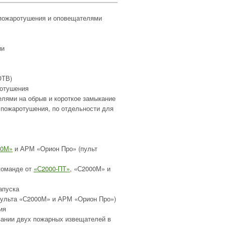
 пожаротушения и оповещателями
ии
ОТВ)
ротушения
елями на обрыв и короткое замыкание
 пожаротушения, по отдельности для
00М»
и АРМ «Орион Про» (пульт
команде от
«С2000-ПТ»
, «С2000М» и
апуска
 пульта «С2000М» и АРМ «Орион Про»)
ия
вании двух пожарных извещателей в