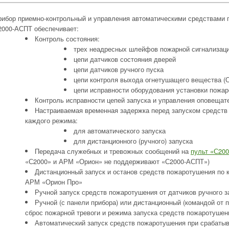
рибор приемно-контрольный и управления автоматическими средствами
2000-АСПТ обеспечивает:
Контроль состояния:
трех неадресных шлейфов пожарной сигнализац
цепи датчиков состояния дверей
цепи датчиков ручного пуска
цепи контроля выхода огнетушащего вещества (
цепи исправности оборудования установки пожа
Контроль исправности цепей запуска и управления оповещат
Настраиваемая временная задержка перед запуском средств
каждого режима:
для автоматического запуска
для дистанционного (ручного) запуска
Передача служебных и тревожных сообщений на
пульт «С20
«С2000» и АРМ «Орион» не поддерживают «С2000-АСПТ»)
Дистанционный запуск и останов средств пожаротушения по 
АРМ «Орион Про»
Ручной запуск средств пожаротушения от датчиков ручного з
Ручной (с панели прибора) или дистанционный (командой от
сброс пожарной тревоги и режима запуска средств пожаротушен
Автоматический запуск средств пожаротушения при срабаты