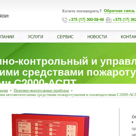
Обратная связь
Хотите поговорить?
ЯЗИ!
+375 (17) 300-58-48
+375 (17) 36
МПАНИИ
УСЛУГИ
СЕРВИС
НОВОСТИ
КОНТА
но-контрольный и управ
ими средствами пожарот
ми С2000-АСПТ
зация
»
Приемно-контрольные приборы
»
ния автоматическими средствами пожаротушения и оповещателями С2000-АС
■
О
пр
це