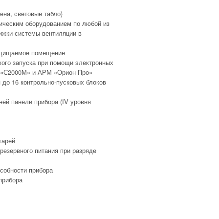
ена, световые табло)
ическим оборудованием по любой из
ижки системы вентиляции в
защищаемое помещение
кого запуска при помощи электронных
та «С2000М» и АРМ «Орион Про»
 до 16 контрольно-пусковых блоков
ней панели прибора (IV уровня
тарей
 резервного питания при разряде
особности прибора
прибора