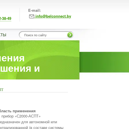
E-mail:
info@belconnect.by
2-38-49
КТЫ
ления
ушения и
ПТ
бласть применения
прибор «С2000-АСПТ»
едназначен для автономной или
нтрализованной (в составе системы