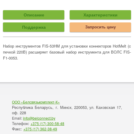
Описание
Характеристики
Поддержка
Запросить цену
Набор инструментов FIS-53HM для установки коннекторов HotMelt (c
печкой 220В) расширяет базовый набор инструмента для ВОЛС FIS-
F1-0053.
ООО «Белсвязькомплект-К»
Республика Беларусь, г. Минск
220053,
Каховская 17,
,
ул.
оф. 228
Email:
info@belconnect.by
Телефон:
+375 (17) 300-58-48
Факс:
+375 (17) 362-38-49