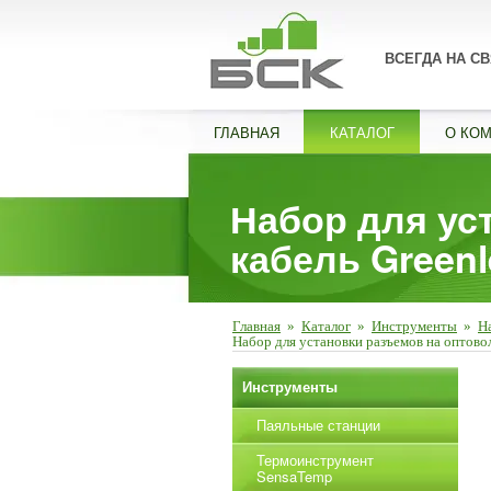
ВСЕГДА НА СВ
ГЛАВНАЯ
КАТАЛОГ
О КО
Набор для ус
кабель Greenl
Главная
»
Каталог
»
Инструменты
»
Н
Набор для установки разъемов на оптово
Инструменты
Паяльные станции
Термоинструмент
SensaTemp