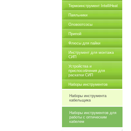
Термоинструмент IntelliHeat
Паяльники
Оловоотсосы
Припой
Флюсы для пайки
Инструмент для монтажа
СИП
Устройства и
приспособления для
раскатки СИП
Наборы инструментов
Наборы инструмента
кабельщика
Наборы инструментов для
работы с оптическим
кабелем