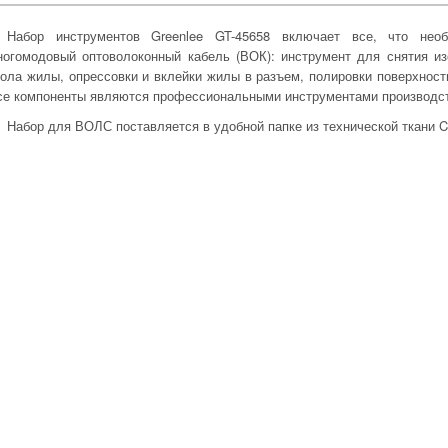
Набор инструментов Greenlee GT-45658 включает все, что не
ногомодовый оптоволоконный кабель (ВОК): инструмент для снятия из
кола жилы, опрессовки и вклейки жилы в разъем, полировки поверхности
се компоненты являются профессиональными инструментами производст
Набор для ВОЛС поставляется в удобной папке из технической ткани C