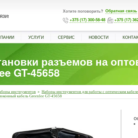
Обратная связь
Хотите поговорить?
ЯЗИ!
+375 (17) 300-58-48
+375 (17) 36
МПАНИИ
УСЛУГИ
СЕРВИС
НОВОСТИ
КОНТА
тановки разъемов на опт
ee GT-45658
аборы инструментов
»
Наборы инструментов для работы с оптическим кабел
локонный кабель Greenlee GT-45658
■
О