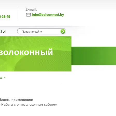
E-mail:
info@belconnect.by
2-38-49
КТЫ
оволоконный
ем
»
бласть применения:
Работы с оптоволоконным кабелем