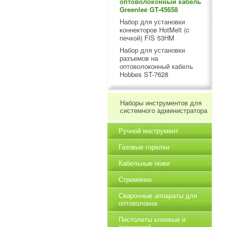
оптоволоконный кабель
Greenlee GT-45658
Набор для установки
коннекторов HotMelt (c
печкой) FIS 53HM
Набор для установки
разъемов на
оптоволоконный кабель
Hobbes ST-7628
Наборы инструментов для
системного администратора
Ручной инструмент
Газовые горелки
Кабельные ножи
Стремянки
Сварочные аппараты для
оптоволокна
Пистолеты клеевые и
термоклей