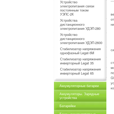
Устройство
электропитания связи
постоянным током
УЭПС-2К
в
о
Устройства
дистанционного
ни
электропитания УДЭП-280
Устройство
дистанционного
электропитания УДЭП-2600
Стабилизатор напряжения
с
однофазный Legat-5M
Стабилизатор напряжения
с
инверторный Legat 35
м
Стабилизатор напряжения
п
инверторный Legat 65
G
у
Аккумуляторные батареи
к
Аккумуляторы. Зарядные
устройства
Батарейки
Боксы аккумуляторные