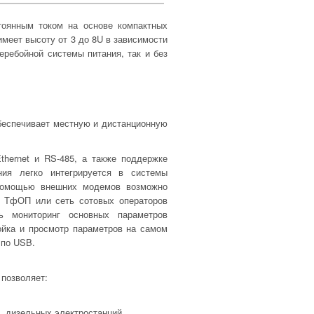
тоянным током на основе компактных
меет высоту от 3 до 8U в зависимости
еребойной системы питания, так и без
обеспечивает местную и дистанционную
hernet и RS-485, а также поддержке
ия легко интегрируется в системы
С помощью внешних модемов возможно
я ТфОП или сеть сотовых операторов
ь мониторинг основных параметров
ойка и просмотр параметров на самом
 по USB.
 позволяет:
, дизельных электростанций,