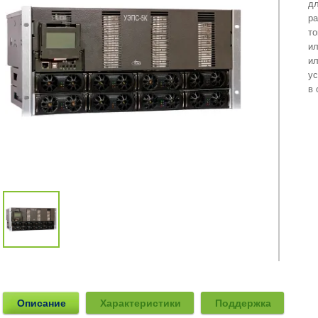
дл
ра
то
ил
ил
ус
в 
Описание
Характеристики
Поддержка