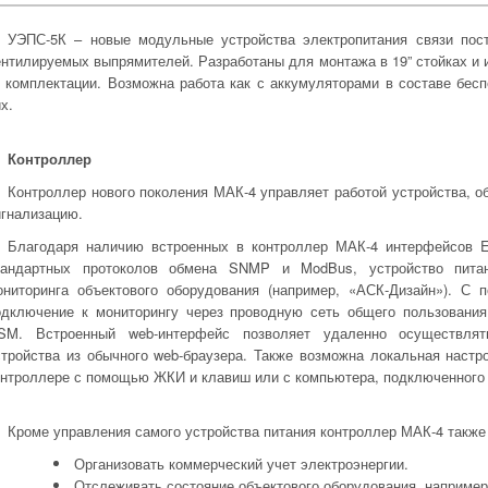
УЭПС-5К – новые модульные устройства электропитания связи пос
ентилируемых выпрямителей. Разработаны для монтажа в 19” стойках и и
т комплектации. Возможна работа как с аккумуляторами в составе бесп
х.
Контроллер
Контроллер нового поколения МАК-4 управляет работой устройства, 
игнализацию.
Благодаря наличию встроенных в контроллер МАК-4 интерфейсов Et
тандартных протоколов обмена SNMP и ModBus, устройство питан
ониторинга объектового оборудования (например, «АСК-Дизайн»). 
одключение к мониторингу через проводную сеть общего пользовани
SM. Встроенный web-интерфейс позволяет удаленно осуществлят
стройства из обычного web-браузера. Также возможна локальная настр
онтроллере с помощью ЖКИ и клавиш или с компьютера, подключенного
Кроме управления самого устройства питания контроллер МАК-4 также
Организовать коммерческий учет электроэнергии.
Отслеживать состояние объектового оборудования, например