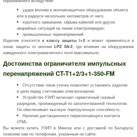
образованного вследствие:
удара молнии в молниезащитное оборудование объекта
или в радиусе нескольких километров от него;
короткого замыкания, обрыва кабелей или других
аварийных ситуаций на линии электропередач;
промышленных перенапряжений.
Изделие относится
к классу защиты l+ll
и может применяться в
зонах защиты от молнии
LPZ 0A-2
, где влияние на оборудование
наведенного электромагнитного поля максимально.
Достоинства ограничителя импульсных
перенапряжений CT-T1+2/3+1-350-FM
Отсутствие токов утечки позволяет установить изделие
в цепи перед счетчиками электроэнергии.
Устройство УЗИП включает герметичный газовый
разрядник, произведенный по запатентованной технологии.
Он обеспечивает высокую перегрузочную способность.
Наличие дистанционного переключающего контакта
(/FM).
Вы можете купить УЗИП в Минске или с доставкой по Беларуси,
позвонив нам по телефонам, указанным на сайте.