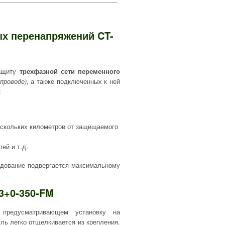
ых перенапряжений CT-
защиту
трехфазной сети переменного
проводе)
, а также подключенных к ней
:
ескольких километров от защищаемого
ей и т.д.
удование подвергается максимальному
3+0-350-FM
 предусматривающем установку на
ль легко отщелкивается из крепления.