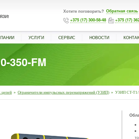
Обратная связь
Хотите поговорить?
ЯЗИ!
+375 (17) 300-58-48
+375 (17) 36
МПАНИИ
УСЛУГИ
СЕРВИС
НОВОСТИ
КОНТА
+0-350-FM
 цепей
»
Ограничители импульсных перенапряжений (УЗИП)
»
УЗИП CT-T1/
■
Обла
то