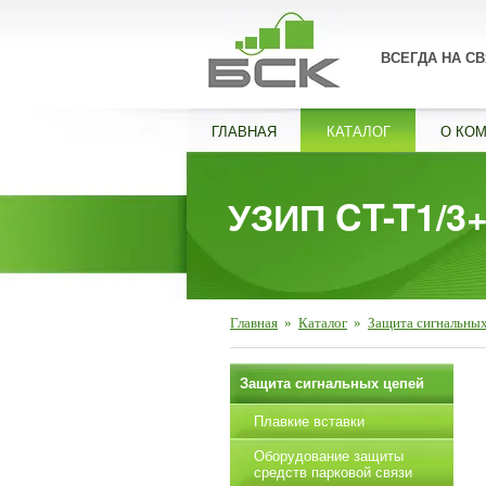
ВСЕГДА НА СВ
ГЛАВНАЯ
КАТАЛОГ
О КО
УЗИП CT-T1/3
Главная
»
Каталог
»
Защита сигнальных
Защита сигнальных цепей
Плавкие вставки
Оборудование защиты
средств парковой связи