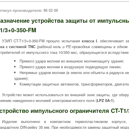
ртикул производителя: 96 02 09
азначение устройства защиты от импульсн
1/3+0-350-FM
УЗИП CT-T1/3+0-350-FM прошло испытания
класса I
, обеспечивает 
ока с системой TNС
(рабочий ноль и PE-проводник совмещены в одном 
отребителей от импульсного тока 10/350 мкс, образующегося вследствие
Прямого удара молнии во внешнюю молниезащиту здания;
Прямого удара молнии в воздушную подводящую линию;
Непрямых ударов молнии (в землю или объекты в радиусе н
здания);
Коммутации защитных автоматов, трансформаторов, двигател
Устройство может использоваться во внешней зоне защиты, где обор
лиянию наведенного молнией электромагнитного поля (
LPZ 0A-1
).
стройство импульсного ограничителя CT-T1/
Изделие выполнено в компактном термопластиковом корпусе,
тандартную DIN-рейку 35 мм. При необходимости замены защитный моду