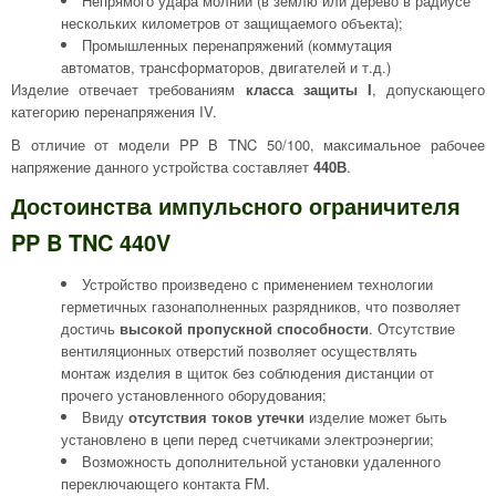
Непрямого удара молнии (в землю или дерево в радиусе
нескольких километров от защищаемого объекта);
Промышленных перенапряжений (коммутация
автоматов, трансформаторов, двигателей и т.д.)
Изделие отвечает требованиям
класса защиты I
, допускающего
категорию перенапряжения IV.
В отличие от модели PP B TNC 50/100, максимальное рабочее
напряжение данного устройства составляет
440В
.
Достоинства импульсного ограничителя
PP B TNC 440V
Устройство произведено с применением технологии
герметичных газонаполненных разрядников, что позволяет
достичь
высокой пропускной способности
. Отсутствие
вентиляционных отверстий позволяет осуществлять
монтаж изделия в щиток без соблюдения дистанции от
прочего установленного оборудования;
Ввиду
отсутствия токов утечки
изделие может быть
установлено в цепи перед счетчиками электроэнергии;
Возможность дополнительной установки удаленного
переключающего контакта FM.