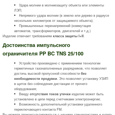
Удара молнии в молниезащиту объекта или элементы
ЛЭП;
Непрямого удара молнии (в землю или дерево в радиусе
нескольких километров от защищаемого объекта);
Промышленных перенапряжений (коммутация
автоматов, трансформаторов, двигателей и т.д.)
Изделие отвечает требованиям
класса защиты I+II
.
Достоинства импульсного
ограничителя PP BC TNS 25/100
Устройство произведено с применением технологии
герметичных газонаполненных разрядников, что позволяет
достичь высокой пропускной способности
без
необходимости продувки
. Это позволяет установку УЗИП
в щиток без соблюдения дистанции от прочего
оборудования;
Ввиду
отсутствия токов утечки
изделие может быть
установлено в цепи перед счетчиками электроэнергии;
Возможность дополнительной установки удаленного
переключающего контакта FM.
Вы можете проконсультироваться с нашими специалистами и купить